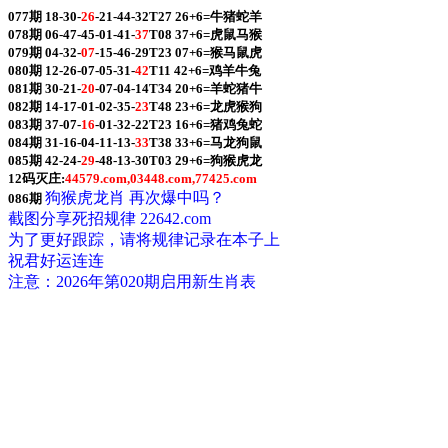
077期 18-30-
26
-21-44-32T27 26+6=牛猪蛇羊
078期 06-47-45-01-41-
37
T08 37+6=虎鼠马猴
079期 04-32-
07
-15-46-29T23 07+6=猴马鼠虎
080期 12-26-07-05-31-
42
T11 42+6=鸡羊牛兔
081期 30-21-
20
-07-04-14T34 20+6=羊蛇猪牛
082期 14-17-01-02-35-
23
T48 23+6=龙虎猴狗
083期 37-07-
16
-01-32-22T23 16+6=猪鸡兔蛇
084期 31-16-04-11-13-
33
T38 33+6=马龙狗鼠
085期 42-24-
29
-48-13-30T03 29+6=狗猴虎龙
12码灭庄:
44579.com,03448.com,77425.com
狗猴虎龙肖 再次爆中吗？
086期
截图分享死招规律 22642.com
为了更好跟踪，请将规律记录在本子上
祝君好运连连
注意：2026年第020期启用新生肖表